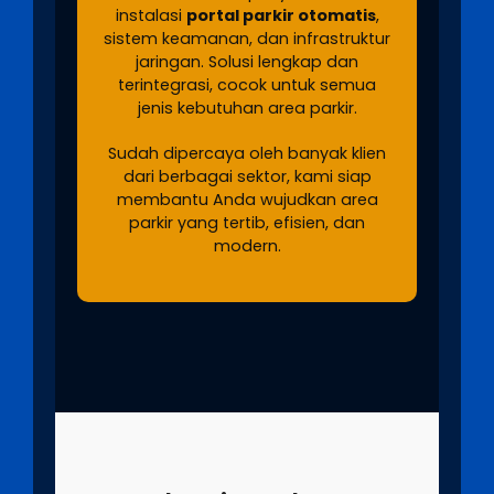
instalasi
portal parkir otomatis
,
sistem keamanan, dan infrastruktur
jaringan. Solusi lengkap dan
terintegrasi, cocok untuk semua
jenis kebutuhan area parkir.
Sudah dipercaya oleh banyak klien
dari berbagai sektor, kami siap
membantu Anda wujudkan area
parkir yang tertib, efisien, dan
modern.