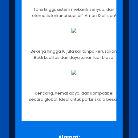
Teknologi Modern
Torsi tinggi, sistem mekanik senyap, dan
otomatis terkunci saat off. Aman & efisien!
MTBF 10 Juta Siklus
Bekerja hingga 10 juta kali tanpa kerusakan.
Bukti kualitas dan daya tahan luar biasa.
Motor DC 24V
Kencang, hemat daya, dan kompatibel
secara global. Ideal untuk parkir skala besar.
Alamat: