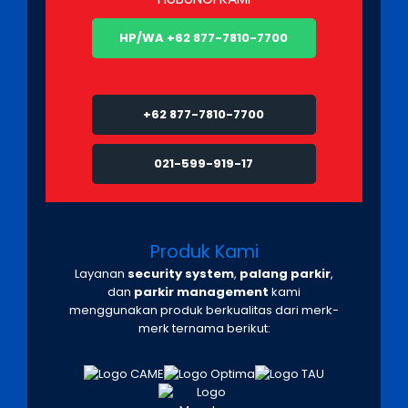
HP/WA +62 877-7810-7700
+62 877-7810-7700
021-599-919-17
Produk Kami
Layanan
security system
,
palang parkir
,
dan
parkir management
kami
menggunakan produk berkualitas dari merk-
merk ternama berikut: