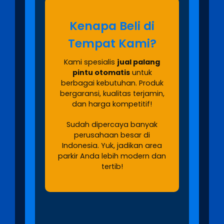
Kenapa Beli di
Tempat Kami?
Kami spesialis
jual palang
pintu otomatis
untuk
berbagai kebutuhan. Produk
bergaransi, kualitas terjamin,
dan harga kompetitif!
Sudah dipercaya banyak
perusahaan besar di
Indonesia. Yuk, jadikan area
parkir Anda lebih modern dan
tertib!