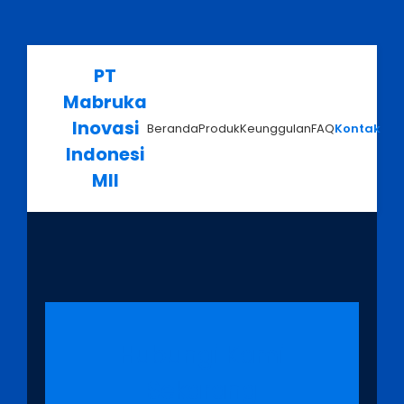
PT
Mabruka
Inovasi
Beranda
Produk
Keunggulan
FAQ
Kontak
Indonesi
MII
Hubungi Kami
Sekarang