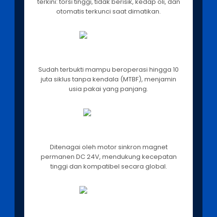
terkini: torsi tinggi, tidak berisik, kedap oli, dan
otomatis terkunci saat dimatikan.
Teruji Tahan Lama
Sudah terbukti mampu beroperasi hingga 10
juta siklus tanpa kendala (MTBF), menjamin
usia pakai yang panjang.
Motor Canggih & Responsif
Ditenagai oleh motor sinkron magnet
permanen DC 24V, mendukung kecepatan
tinggi dan kompatibel secara global.
Operasional Non-Stop