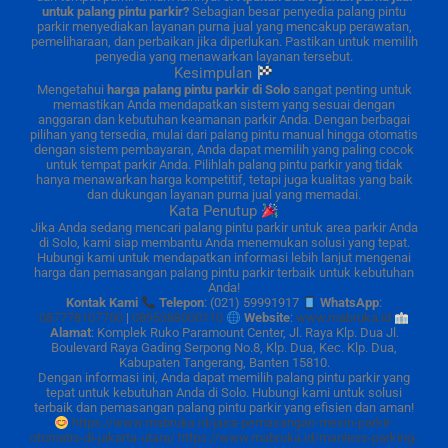
untuk palang pintu parkir?
Sebagian besar penyedia palang pintu
parkir menyediakan layanan purna jual yang mencakup perawatan,
pemeliharaan, dan perbaikan jika diperlukan. Pastikan untuk memilih
penyedia yang menawarkan layanan tersebut.
Kesimpulan
Mengetahui
harga palang pintu parkir di Solo
sangat penting untuk
memastikan Anda mendapatkan sistem yang sesuai dengan
anggaran dan kebutuhan keamanan parkir Anda. Dengan berbagai
pilihan yang tersedia, mulai dari palang pintu manual hingga otomatis
dengan sistem pembayaran, Anda dapat memilih yang paling cocok
untuk tempat parkir Anda. Pilihlah palang pintu parkir yang tidak
hanya menawarkan harga kompetitif, tetapi juga kualitas yang baik
dan dukungan layanan purna jual yang memadai.
Kata Penutup
Jika Anda sedang mencari palang pintu parkir untuk area parkir Anda
di Solo, kami siap membantu Anda menemukan solusi yang tepat.
Hubungi kami untuk mendapatkan informasi lebih lanjut mengenai
harga dan pemasangan palang pintu parkir terbaik untuk kebutuhan
Anda!
Kontak Kami
Telepon
: (021) 59991917
WhatsApp
:
087778107700
|
0895388000110
Website
:
www.mabruka.id
Alamat
: Komplek Ruko Paramount Center, Jl. Raya Klp. Dua Jl.
Boulevard Raya Gading Serpong No.8, Klp. Dua, Kec. Klp. Dua,
Kabupaten Tangerang, Banten 15810.
Dengan informasi ini, Anda dapat memilih palang pintu parkir yang
tepat untuk kebutuhan Anda di Solo. Hubungi kami untuk solusi
terbaik dan pemasangan palang pintu parkir yang efisien dan aman!
https://www.mabruka.id/jasa-pemasangan-mesin-parkir-
otomatis-di-jakarta-utara/
https://www.mabruka.id/manless-parking-