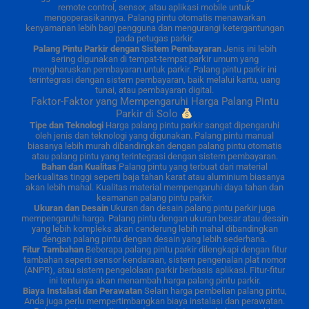
remote control, sensor, atau aplikasi mobile untuk
mengoperasikannya. Palang pintu otomatis menawarkan
kenyamanan lebih bagi pengguna dan mengurangi ketergantungan
pada petugas parkir.
Palang Pintu Parkir dengan Sistem Pembayaran
Jenis ini lebih
sering digunakan di tempat-tempat parkir umum yang
mengharuskan pembayaran untuk parkir. Palang pintu parkir ini
terintegrasi dengan sistem pembayaran, baik melalui kartu, uang
tunai, atau pembayaran digital.
Faktor-Faktor yang Mempengaruhi Harga Palang Pintu
Parkir di Solo
Tipe dan Teknologi
Harga palang pintu parkir sangat dipengaruhi
oleh jenis dan teknologi yang digunakan. Palang pintu manual
biasanya lebih murah dibandingkan dengan palang pintu otomatis
atau palang pintu yang terintegrasi dengan sistem pembayaran.
Bahan dan Kualitas
Palang pintu yang terbuat dari material
berkualitas tinggi seperti baja tahan karat atau aluminium biasanya
akan lebih mahal. Kualitas material mempengaruhi daya tahan dan
keamanan palang pintu parkir.
Ukuran dan Desain
Ukuran dan desain palang pintu parkir juga
mempengaruhi harga. Palang pintu dengan ukuran besar atau desain
yang lebih kompleks akan cenderung lebih mahal dibandingkan
dengan palang pintu dengan desain yang lebih sederhana.
Fitur Tambahan
Beberapa palang pintu parkir dilengkapi dengan fitur
tambahan seperti sensor kendaraan, sistem pengenalan plat nomor
(ANPR), atau sistem pengelolaan parkir berbasis aplikasi. Fitur-fitur
ini tentunya akan menambah harga palang pintu parkir.
Biaya Instalasi dan Perawatan
Selain harga pembelian palang pintu,
Anda juga perlu mempertimbangkan biaya instalasi dan perawatan.