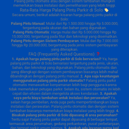
Palang pintu otomatis atau dengan sistem tambahan mungkin
memerlukan biaya instalasi dan pemeliharaan yang lebih tinggi.
Rata-Rata Harga Palang Pintu Parkir di Solo
Secara umum, berikut adalah kisaran harga palang pintu parkir di
Solo:
Palang Pintu Manual
: Mulai dari Rp 1.500.000 hingga Rp 5.000.000,
tergantung pada ukuran dan bahan yang digunakan.
Palang Pintu Otomatis
: Harga mulai dari Rp 5.000.000 hingga Rp
15.000.000, tergantung pada fitur dan teknologi yang disematkan.
Palang Pintu dengan Sistem Pembayaran
: Mulai dari Rp 7.000.000
hingga Rp 20.000.000, bergantung pada jenis sistem pembayaran
yang diterapkan.
FAQ (Frequently Asked Questions)
1. Apakah harga palang pintu parkir di Solo bervariasi?
Ya, harga
palang pintu parkir di Solo bervariasi tergantung pada jenis, ukuran,
bahan, dan teknologi yang digunakan. Palang pintu otomatis dan
yang dilengkapi dengan sistem pembayaran biasanya lebih mahal
dibandingkan dengan palang pintu manual.
2. Apa saja keuntungan
menggunakan palang pintu parkir otomatis?
Palang pintu parkir
otomatis menawarkan kenyamanan lebih bagi pengguna karena
tidak memerlukan petugas parkir. Selain itu, sistem otomatis ini lebih
cepat dan efisien dalam mengelola akses kendaraan.
3. Apakah
saya perlu biaya tambahan untuk instalasi dan perawatan?
Ya,
selain harga pembelian, Anda juga perlu mempertimbangkan biaya
instalasi dan perawatan. Palang pintu otomatis dan dengan sistem
tambahan biasanya memerlukan biaya instalasi yang lebih tinggi.
4.
Bisakah palang pintu parkir di Solo dipasang di area perumahan?
Tentu saja! Palang pintu parkir dapat dipasang di berbagai tempat,
termasuk area perumahan, gedung perkantoran, pusat perbelanjaan,
dan tempat parkir umum lainnya.
5. Apakah ada layanan purna jual