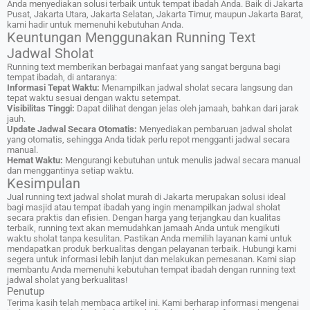
Anda menyediakan solusi terbaik untuk tempat ibadah Anda. Baik di Jakarta
Pusat, Jakarta Utara, Jakarta Selatan, Jakarta Timur, maupun Jakarta Barat,
kami hadir untuk memenuhi kebutuhan Anda.
Keuntungan Menggunakan Running Text
Jadwal Sholat
Running text memberikan berbagai manfaat yang sangat berguna bagi
tempat ibadah, di antaranya:
Informasi Tepat Waktu:
Menampilkan jadwal sholat secara langsung dan
tepat waktu sesuai dengan waktu setempat.
Visibilitas Tinggi:
Dapat dilihat dengan jelas oleh jamaah, bahkan dari jarak
jauh.
Update Jadwal Secara Otomatis:
Menyediakan pembaruan jadwal sholat
yang otomatis, sehingga Anda tidak perlu repot mengganti jadwal secara
manual.
Hemat Waktu:
Mengurangi kebutuhan untuk menulis jadwal secara manual
dan menggantinya setiap waktu.
Kesimpulan
Jual running text jadwal sholat murah di Jakarta merupakan solusi ideal
bagi masjid atau tempat ibadah yang ingin menampilkan jadwal sholat
secara praktis dan efisien. Dengan harga yang terjangkau dan kualitas
terbaik, running text akan memudahkan jamaah Anda untuk mengikuti
waktu sholat tanpa kesulitan. Pastikan Anda memilih layanan kami untuk
mendapatkan produk berkualitas dengan pelayanan terbaik. Hubungi kami
segera untuk informasi lebih lanjut dan melakukan pemesanan. Kami siap
membantu Anda memenuhi kebutuhan tempat ibadah dengan running text
jadwal sholat yang berkualitas!
Penutup
Terima kasih telah membaca artikel ini. Kami berharap informasi mengenai