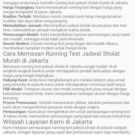
mengapa Anda harus memilih running text jadwal sholat murah di Jakarta:
Harga Terjangkau:
Kami menawarkan running text dengan harga yang
sangat kompetitif di pasar Jakarta.
Kualitas Terbaik:
Meskipun murah, produk kami tetap mengutamakan
kualitas dan daya tahan yang panjang.
Memudahkan Jamaah:
Menampilkan jadwal sholat secara jelas dan real-
time, memudahkan jamaah mengikuti waktu sholat.
Pemasangan Mudah:
Kami menyediakan layanan pemasangan yang cepat
dan mudah, sehingga Anda tidak perlu khawatir.
Desain Modern:
Desain running text yang elegan dan mudah dibaca,
memberikan tampilan modern untuk masjid Anda.
Cara Memesan Running Text Jadwal Sholat
Murah di Jakarta
Memesan running text jadwal sholat di Jakarta sangat mudah. Ikuti
langkah-langkah berikut untuk mendapatkan produk berkualitas dengan
harga yang sangat terjangkau:
Hubungi Kami:
Anda bisa menghubungi kami melalui telepon atau email
yang tersedia di website kami untuk mendapatkan informasi lebih lanjut.
Pilih Model:
Tentukan ukuran dan model running text yang sesuai dengan
kebutuhan masjid Anda. Kami menyediakan berbagai ukuran dengan harga
bersaing.
Proses Pemesanan:
Setelah menentukan pilihan, lakukan pemesanan dan
kami akan mengonfirmasi pesanan Anda dengan segera.
Pemasangan:
Kami akan mengirimkan tim untuk pemasangan running text
di lokasi Anda, memastikan pemasangan yang tepat dan sesuai kebutuhan.
Wilayah Layanan Kami di Jakarta
Kami melayani pemasangan running text jadwal sholat di seluruh wilayah
Jakarta. Dengan layanan yang cepat dan profesional, kami siap membantu