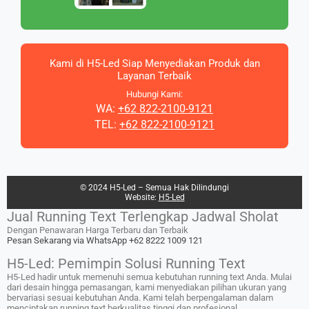
Kami di H5-Led Siap Menyediakan Produk dan
Layanan Terbaik
Hubungi Kami:
WA:
+62 822-2100-9121
TEL:
+62 822-2100-9121
© 2024 H5-Led – Semua Hak Dilindungi
Website:
H5-Led
Jual Running Text Terlengkap Jadwal Sholat
Dengan Penawaran Harga Terbaru dan Terbaik
Pesan Sekarang via WhatsApp +62 8222 1009 121
H5-Led: Pemimpin Solusi Running Text
H5-Led hadir untuk memenuhi semua kebutuhan running text Anda. Mulai
dari desain hingga pemasangan, kami menyediakan pilihan ukuran yang
bervariasi sesuai kebutuhan Anda. Kami telah berpengalaman dalam
menciptakan running text berkualitas tinggi dan profesional.