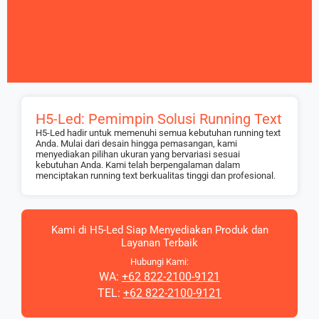
H5-Led: Pemimpin Solusi Running Text
H5-Led hadir untuk memenuhi semua kebutuhan running text
Anda. Mulai dari desain hingga pemasangan, kami
menyediakan pilihan ukuran yang bervariasi sesuai
kebutuhan Anda. Kami telah berpengalaman dalam
menciptakan running text berkualitas tinggi dan profesional.
Kami di H5-Led Siap Menyediakan Produk dan
Layanan Terbaik
Hubungi Kami:
WA:
+62 822-2100-9121
TEL:
+62 822-2100-9121