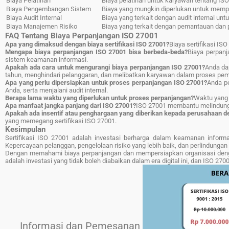
Biaya Pelatihan
Biaya pelatihan untuk karyawan tentang IS
Biaya Pengembangan Sistem
Biaya yang mungkin diperlukan untuk memp
Biaya Audit Internal
Biaya yang terkait dengan audit internal u
Biaya Manajemen Risiko
Biaya yang terkait dengan pemantauan dan p
FAQ Tentang Biaya Perpanjangan ISO 27001
Apa yang dimaksud dengan biaya sertifikasi ISO 27001?
Biaya sertifikasi IS
Mengapa biaya perpanjangan ISO 27001 bisa berbeda-beda?
Biaya perpanj
sistem keamanan informasi.
Apakah ada cara untuk mengurangi biaya perpanjangan ISO 27001?
Anda da
tahun, menghindari pelanggaran, dan melibatkan karyawan dalam proses pem
Apa yang perlu dipersiapkan untuk proses perpanjangan ISO 27001?
Anda p
Anda, serta menjalani audit internal.
Berapa lama waktu yang diperlukan untuk proses perpanjangan?
Waktu yang 
Apa manfaat jangka panjang dari ISO 27001?
ISO 27001 membantu melindungi
Apakah ada insentif atau penghargaan yang diberikan kepada perusahaan 
yang memegang sertifikasi ISO 27001.
Kesimpulan
Sertifikasi ISO 27001 adalah investasi berharga dalam keamanan informa
Kepercayaan pelanggan, pengelolaan risiko yang lebih baik, dan perlindunga
Dengan memahami biaya perpanjangan dan mempersiapkan organisasi deng
adalah investasi yang tidak boleh diabaikan dalam era digital ini, dan ISO 2
Informasi dan Pemesanan