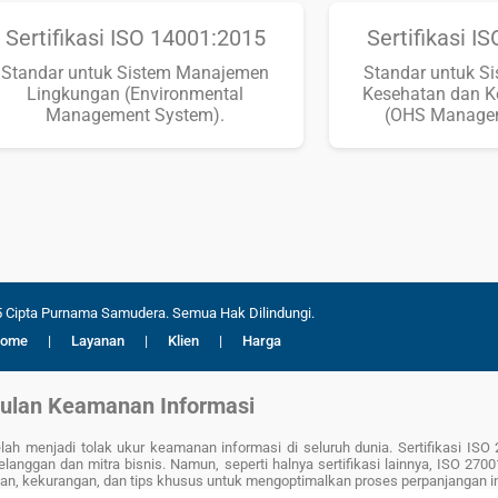
Sertifikasi ISO 14001:2015
Sertifikasi I
Standar untuk Sistem Manajemen
Standar untuk S
Lingkungan (Environmental
Kesehatan dan K
Management System).
(OHS Managem
 Cipta Purnama Samudera. Semua Hak Dilindungi.
ome
|
Layanan
|
Klien
|
Harga
gulan Keamanan Informasi
lah menjadi tolak ukur keamanan informasi di seluruh dunia. Sertifikasi I
anggan dan mitra bisnis. Namun, seperti halnya sertifikasi lainnya, ISO 27
an, kekurangan, dan tips khusus untuk mengoptimalkan proses perpanjangan in