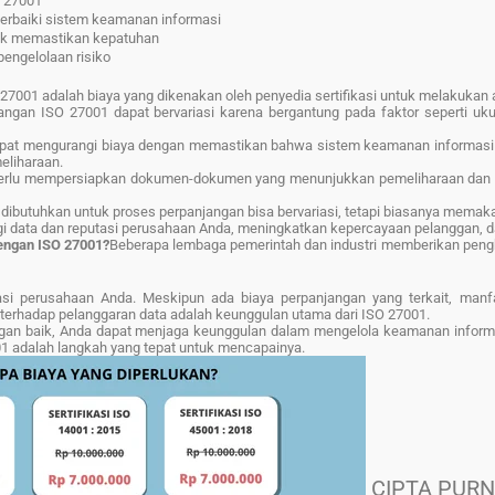
O 27001
erbaiki sistem keamanan informasi
ntuk memastikan kepatuhan
engelolaan risiko
O 27001 adalah biaya yang dikenakan oleh penyedia sertifikasi untuk melakukan 
angan ISO 27001 dapat bervariasi karena bergantung pada faktor seperti uku
pat mengurangi biaya dengan memastikan bahwa sistem keamanan informasi 
eliharaan.
erlu mempersiapkan dokumen-dokumen yang menunjukkan pemeliharaan dan 
dibutuhkan untuk proses perpanjangan bisa bervariasi, tetapi biasanya memak
 data dan reputasi perusahaan Anda, meningkatkan kepercayaan pelanggan, da
dengan ISO 27001?
Beberapa lembaga pemerintah dan industri memberikan peng
si perusahaan Anda. Meskipun ada biaya perpanjangan yang terkait, manfa
n terhadap pelanggaran data adalah keunggulan utama dari ISO 27001.
an baik, Anda dapat menjaga keunggulan dalam mengelola keamanan informa
7001 adalah langkah yang tepat untuk mencapainya.
CIPTA PUR