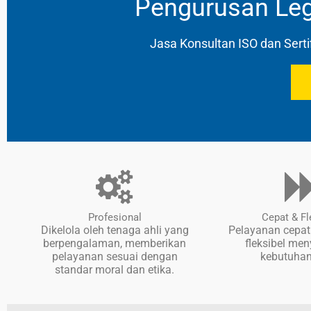
Pengurusan Leg
Jasa Konsultan ISO dan Sertif
Profesional
Cepat & Fl
Dikelola oleh tenaga ahli yang
Pelayanan cepat
berpengalaman, memberikan
fleksibel me
pelayanan sesuai dengan
kebutuhan
standar moral dan etika.