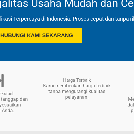
alitas Usaha Mudah dan Ce
ikasi Terpercaya di Indonesia. Proses cepat dan tanpa ri
HUBUNGI KAMI SEKARANG
Harga Terbaik
Kami memberikan harga terbaik
tanpa mengurangi kualitas
eksibel
pelayanan.
 tanggap dan
Me
nyesuaikan
da
 Anda.
p