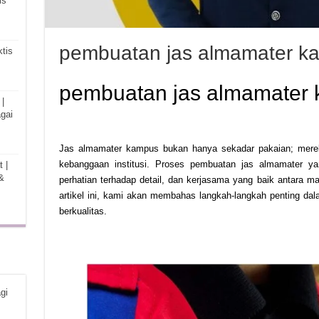
is
pembuatan jas almamater k
tis
pembuatan jas almamater
|
gai
Jas almamater kampus bukan hanya sekadar pakaian; merek
kebanggaan institusi. Proses pembuatan jas almamater 
 |
&
perhatian terhadap detail, dan kerjasama yang baik antara m
artikel ini, kami akan membahas langkah-langkah penting d
berkualitas.
gi