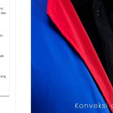
ho
 dan
tu
aik
Yang