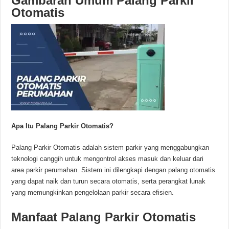
Gambaran Umum Palang Parkir
Otomatis
Apa Itu Palang Parkir Otomatis?
Palang Parkir Otomatis adalah sistem parkir yang menggabungkan
teknologi canggih untuk mengontrol akses masuk dan keluar dari
area parkir perumahan. Sistem ini dilengkapi dengan palang otomatis
yang dapat naik dan turun secara otomatis, serta perangkat lunak
yang memungkinkan pengelolaan parkir secara efisien.
Manfaat Palang Parkir Otomatis