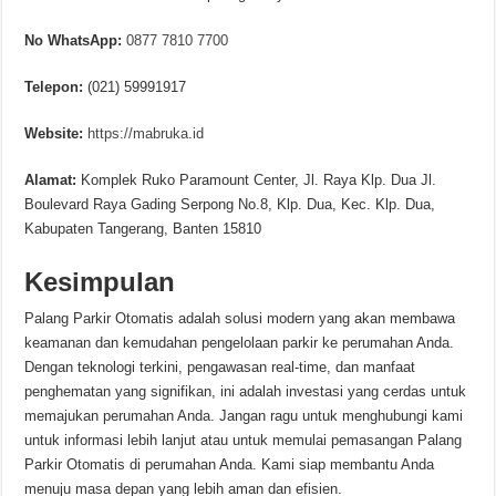
No WhatsApp:
0877 7810 7700
Telepon:
(021) 59991917
Website:
https://mabruka.id
Alamat:
Komplek Ruko Paramount Center, Jl. Raya Klp. Dua Jl.
Boulevard Raya Gading Serpong No.8, Klp. Dua, Kec. Klp. Dua,
Kabupaten Tangerang, Banten 15810
Kesimpulan
Palang Parkir Otomatis adalah solusi modern yang akan membawa
keamanan dan kemudahan pengelolaan parkir ke perumahan Anda.
Dengan teknologi terkini, pengawasan real-time, dan manfaat
penghematan yang signifikan, ini adalah investasi yang cerdas untuk
memajukan perumahan Anda. Jangan ragu untuk menghubungi kami
untuk informasi lebih lanjut atau untuk memulai pemasangan Palang
Parkir Otomatis di perumahan Anda. Kami siap membantu Anda
menuju masa depan yang lebih aman dan efisien.