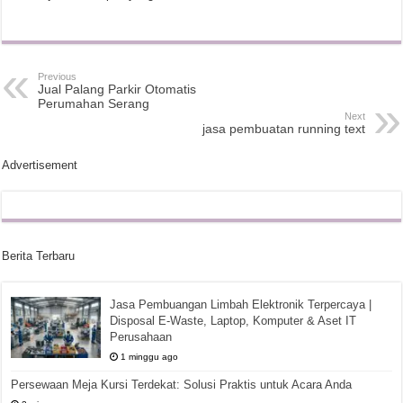
Previous
Jual Palang Parkir Otomatis
Perumahan Serang
Next
jasa pembuatan running text
Advertisement
Berita Terbaru
Jasa Pembuangan Limbah Elektronik Terpercaya |
Disposal E-Waste, Laptop, Komputer & Aset IT
Perusahaan
1 minggu ago
Persewaan Meja Kursi Terdekat: Solusi Praktis untuk Acara Anda