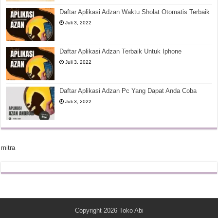
Daftar Aplikasi Adzan Waktu Sholat Otomatis Terbaik
Juli 3, 2022
Daftar Aplikasi Adzan Terbaik Untuk Iphone
Juli 3, 2022
Daftar Aplikasi Adzan Pc Yang Dapat Anda Coba
Juli 3, 2022
mitra
Copyright 2026
Toko Abi