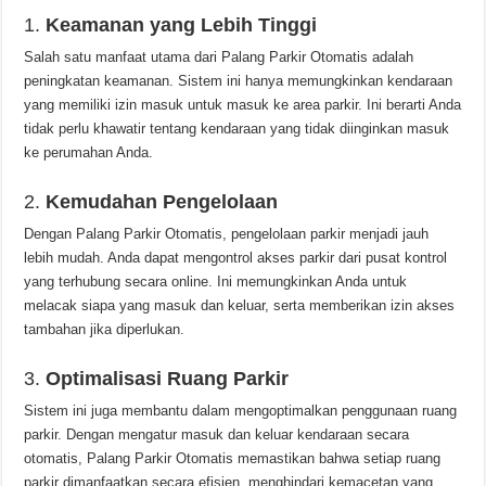
1.
Keamanan yang Lebih Tinggi
Salah satu manfaat utama dari Palang Parkir Otomatis adalah
peningkatan keamanan. Sistem ini hanya memungkinkan kendaraan
yang memiliki izin masuk untuk masuk ke area parkir. Ini berarti Anda
tidak perlu khawatir tentang kendaraan yang tidak diinginkan masuk
ke perumahan Anda.
2.
Kemudahan Pengelolaan
Dengan Palang Parkir Otomatis, pengelolaan parkir menjadi jauh
lebih mudah. Anda dapat mengontrol akses parkir dari pusat kontrol
yang terhubung secara online. Ini memungkinkan Anda untuk
melacak siapa yang masuk dan keluar, serta memberikan izin akses
tambahan jika diperlukan.
3.
Optimalisasi Ruang Parkir
Sistem ini juga membantu dalam mengoptimalkan penggunaan ruang
parkir. Dengan mengatur masuk dan keluar kendaraan secara
otomatis, Palang Parkir Otomatis memastikan bahwa setiap ruang
parkir dimanfaatkan secara efisien, menghindari kemacetan yang