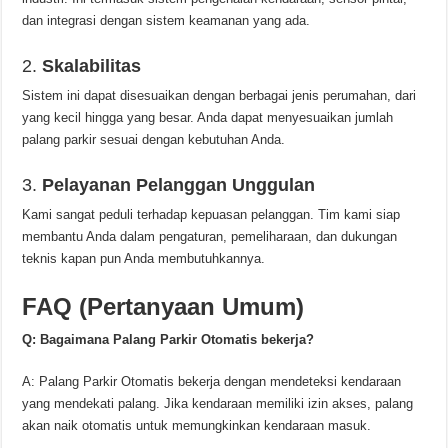
dan integrasi dengan sistem keamanan yang ada.
2.
Skalabilitas
Sistem ini dapat disesuaikan dengan berbagai jenis perumahan, dari
yang kecil hingga yang besar. Anda dapat menyesuaikan jumlah
palang parkir sesuai dengan kebutuhan Anda.
3.
Pelayanan Pelanggan Unggulan
Kami sangat peduli terhadap kepuasan pelanggan. Tim kami siap
membantu Anda dalam pengaturan, pemeliharaan, dan dukungan
teknis kapan pun Anda membutuhkannya.
FAQ (Pertanyaan Umum)
Q: Bagaimana Palang Parkir Otomatis bekerja?
A: Palang Parkir Otomatis bekerja dengan mendeteksi kendaraan
yang mendekati palang. Jika kendaraan memiliki izin akses, palang
akan naik otomatis untuk memungkinkan kendaraan masuk.