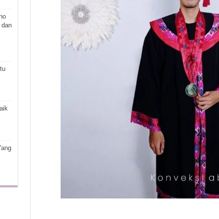
ho
 dan
tu
aik
Yang