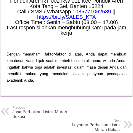
Pondok Aren RT 002 RW 011 Kec Pondok Aren
Kota Tang – Sel, Banten 15224
Call / SMS / Whatsapp :
085771062589
||
https://bit.ly/SALES_KTA
Office Time : Senin – Sabtu (08.00 – 17.00)
Fast respon silahkan menghubungi kami pada jam
kerja
Dengan memahami faktor-faktor di atas, Anda dapat membuat
keputusan yang bijak saat membeli toga untuk acara wisuda Anda.
Ingatlah bahwa toga adalah investasi dalam masa depan Anda dan
memiliki makna yang mendalam dalam perayaan pencapaian
akademik Anda.
Previous
Jasa Perbaikan Listrik Murah
Bekasi
Next
Layanan Perbaikan Listrik
Murah Bekasi