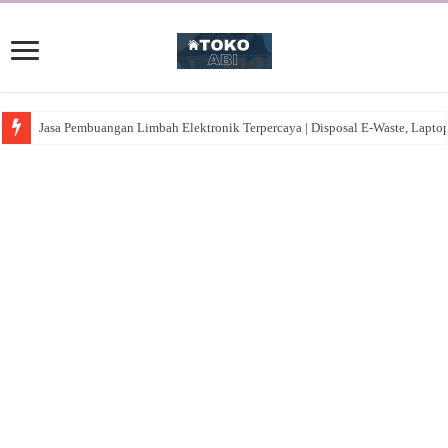
Jasa Pembuangan Limbah Elektronik Terpercaya | Disposal E-Waste, Lapto