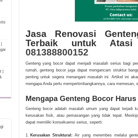
is
tis
Jasa Renovasi Genten
Terbaik untuk Atas
|
gai
081388800152
Genteng yang bocor dapat menjadi masalah serius bagi pemi
rumah, genteng bocor juga dapat mengancam struktur bangu
 |
&
penting untuk segera menangani masalah ini. Artikel ini a
mengapa Anda perlu mempertimbangkannya, cara memesan, sert
Mengapa Genteng Bocor Harus 
Genteng bocor adalah masalah umum yang dapat terjadi ka
kerusakan fisik, atau pemasangan yang tidak tepat. Meskip
dapat memiliki konsekuensi serius, seperti:
gi
Kerusakan Struktural:
Air yang merembes melalui gente