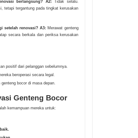
enovasi berlangsung?
A2:
Tidak selalu.
, tetapi tergantung pada tingkat kerusakan
i setelah renovasi?
A3:
Merawat genteng
 atap secara berkala dan periksa kerusakan
san positif dari pelanggan sebelumnya.
ereka beroperasi secara legal.
 genteng bocor di masa depan.
asi Genteng Bocor
dalah kemampuan mereka untuk:
baik.
kukan.