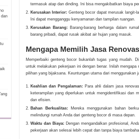
termasuk atap dan dinding. Ini bisa mengakibatkan biaya pe
ho
Kerusakan Interior:
Genteng bocor dapat merusak langit-lan
 dan
Ini dapat mengganggu kenyamanan dan tampilan ruangan.
Kerusakan Barang:
Barang-barang berharga dalam rumah 
barang pribadi, dapat rusak akibat air hujan yang masuk.
tu
Mengapa Memilih Jasa Renovas
Memperbaiki genteng bocor bukanlah tugas yang mudah. Di
untuk melakukan pekerjaan ini dengan benar. Inilah mengapa 
aik
pilihan yang bijaksana. Keuntungan utama dari menggunakan jasa
Keahlian dan Pengalaman:
Para ahli dalam jasa renovas
keterampilan yang diperlukan untuk mengidentifikasi dan
Yang
dan efisien.
Bahan Berkualitas:
Mereka menggunakan bahan berkual
melindungi rumah Anda dari genteng bocor di masa depan.
Waktu dan Biaya:
Dengan mengandalkan profesional, And
pekerjaan akan selesai lebih cepat dan tanpa biaya tambahan