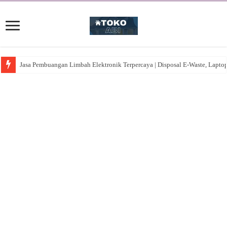
Jasa Pembuangan Limbah Elektronik Terpercaya | Disposal E-Waste, Lapto