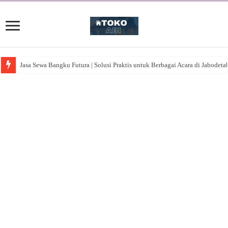
Jasa Sewa Bangku Futura | Solusi Praktis untuk Berbagai Acara di Jabodeta