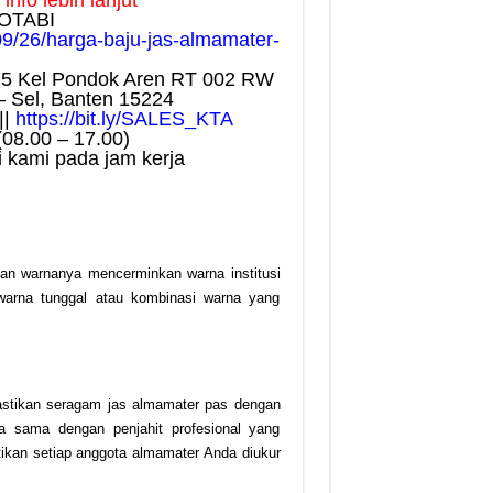
nfo lebih lanjut
OTABI
09/26/harga-baju-jas-almamater-
75 Kel Pondok Aren RT 002 RW
– Sel, Banten 15224
||
https://bit.ly/SALES_KTA
(08.00 – 17.00)
 kami pada jam kerja
an warnanya mencerminkan warna institusi
warna tunggal atau kombinasi warna yang
astikan seragam jas almamater pas dengan
a sama dengan penjahit profesional yang
kan setiap anggota almamater Anda diukur