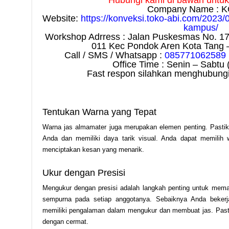
Hubungi kami di bawah untuk i
Company Name : K
Website:
https://konveksi.toko-abi.com/2023/
kampus/
Workshop Adrress : Jalan Puskesmas No. 1
011 Kec Pondok Aren Kota Tang 
Call / SMS / Whatsapp :
085771062589
Office Time : Senin – Sabtu 
Fast respon silahkan menghubungi
Tentukan Warna yang Tepat
Warna jas almamater juga merupakan elemen penting. Pastik
Anda dan memiliki daya tarik visual. Anda dapat memilih 
menciptakan kesan yang menarik.
Ukur dengan Presisi
Mengukur dengan presisi adalah langkah penting untuk mem
sempurna pada setiap anggotanya. Sebaiknya Anda bekerj
memiliki pengalaman dalam mengukur dan membuat jas. Pasti
dengan cermat.