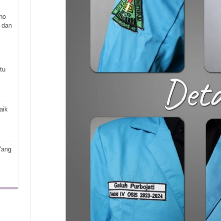
ho
 dan
tu
aik
Yang