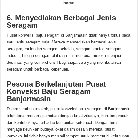
home
6. Menyediakan Berbagai Jenis
Seragam
Pusat konveksi baju seragam di Banjarmasin tidak hanya fokus pada
satu jenis seragam saja. Mereka menyediakan berbagai jenis
seragam, mulai dari seragam sekolah, seragam kantor, seragam
industri, hingga seragam olahraga. Ini membuat mereka menjadi
destinasi yang komprehensif bagi siapa saja yang membutuhkan
seragam untuk berbagai keperluan.
Pesona Berkelanjutan Pusat
Konveksi Baju Seragam
Banjarmasin
Dalam setahun terakhir, pusat konveksi baju seragam di Banjarmasin
telah terus menarik perhatian dengan kreativitasnya, kualitas produk,
dan kontribusinya terhadap komunitas setempat. Dengan terus
menjaga keunikan budaya lokal dalam desain mereka, pusat
konveksi ini tidak hanya menjadi tempat untuk memenuhi kebutuhan