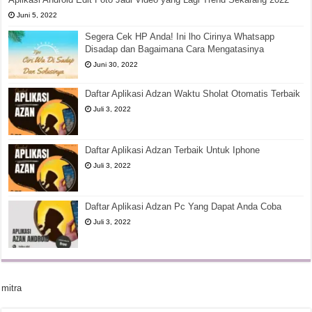
Juni 5, 2022
Segera Cek HP Anda! Ini lho Cirinya Whatsapp
Disadap dan Bagaimana Cara Mengatasinya
Juni 30, 2022
Daftar Aplikasi Adzan Waktu Sholat Otomatis Terbaik
Juli 3, 2022
Daftar Aplikasi Adzan Terbaik Untuk Iphone
Juli 3, 2022
Daftar Aplikasi Adzan Pc Yang Dapat Anda Coba
Juli 3, 2022
mitra