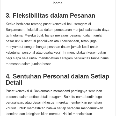
home
3. Fleksibilitas dalam Pesanan
Ketika berbicara tentang pusat konveksi baju seragam di
Banjarmasin, fleksibilitas dalam pemesanan menjadi salah satu daya
tarik utama. Mereka tidak hanya melayani pesanan dalam jumlah
besar untuk institusi pendidikan atau perusahaan, tetapi juga
menyambut dengan hangat pesanan dalam jumlah kecil untuk
kebutuhan personal atau usaha kecil. Ini menciptakan kesempatan
bagi siapa saja untuk mendapatkan seragam berkualitas tanpa harus
memesan dalam jumlah besar.
4. Sentuhan Personal dalam Setiap
Detail
Pusat konveksi di Banjarmasin memahami pentingnya sentuhan
personal dalam setiap detail seragam. Baik itu nama bordir, logo
perusahaan, atau desain khusus, mereka memberikan perhatian
khusus untuk memastikan bahwa setiap seragam mencerminkan
identitas dan keinginan klien mereka. Hal ini menciptakan