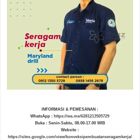
INFORMASI & PEMESANAN :
WhatsApp :
https://wa.me/6281213505729
Buka : Senin-Sabtu, 08.00-17.00 WIB
Website :
https://sites.google.com/view/konveksipembuatanseragamkerja/