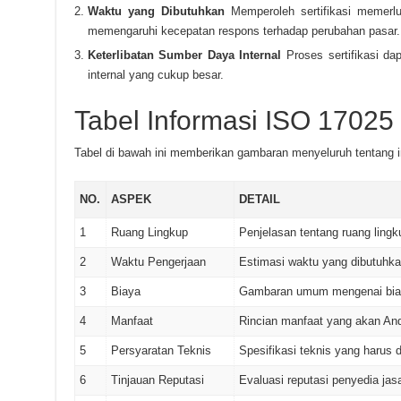
Waktu yang Dibutuhkan
Memperoleh sertifikasi memerl
memengaruhi kecepatan respons terhadap perubahan pasar.
Keterlibatan Sumber Daya Internal
Proses sertifikasi da
internal yang cukup besar.
Tabel Informasi ISO 17025
Tabel di bawah ini memberikan gambaran menyeluruh tentang i
NO.
ASPEK
DETAIL
1
Ruang Lingkup
Penjelasan tentang ruang lingku
2
Waktu Pengerjaan
Estimasi waktu yang dibutuhka
3
Biaya
Gambaran umum mengenai biaya 
4
Manfaat
Rincian manfaat yang akan Anda
5
Persyaratan Teknis
Spesifikasi teknis yang harus d
6
Tinjauan Reputasi
Evaluasi reputasi penyedia jasa 