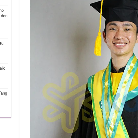
ho
 dan
tu
aik
Yang