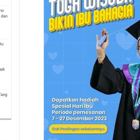
ho
 dan
tu
aik
Yang