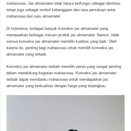
mahasiswa. Jas almamater tidak hanya berfungsi sebagai identitas,
tetapi juga sebagai simbol kebanggaan dan rasa persatuan antar
mahasiswa dari satu almamater.
Di Indonesia, terdapat banyak konveksi jas almamater yang
menawarkan berbagai macam produk jas almamater. Namun, tidak
semua konveksi jas almamater memiliki kualitas yang baik. Oleh
karena itu, penting bagi mahasiswa untuk memilih konveksi jas
almamater yang terbaik.
Konveksi jas almamater terbaik memiliki peran yang sangat penting
dalam mendukung kegiatan mahasiswa. Konveksi jas almamater
terbaik dapat membantu mahasiswa untuk mendapatkan jas
almamater yang berkualitas dengan harga yang terjangkau.