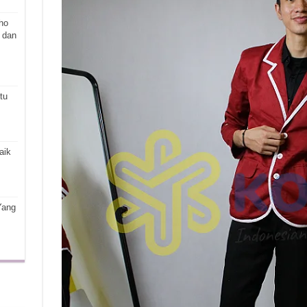
ho
 dan
tu
aik
Yang