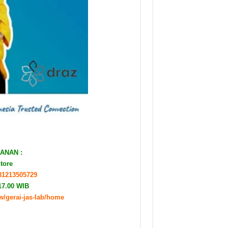
ANAN :
Store
281213505729
17.00 WIB
ew/gerai-jas-lab/home