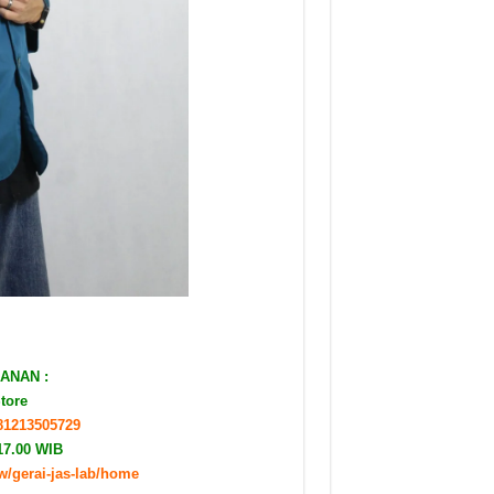
ANAN :
Store
281213505729
17.00 WIB
ew/gerai-jas-lab/home