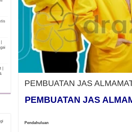
is
tis
|
gai
 |
&
PEMBUATAN JAS ALMAMA
PEMBUATAN JAS ALMA
gi
Pendahuluan