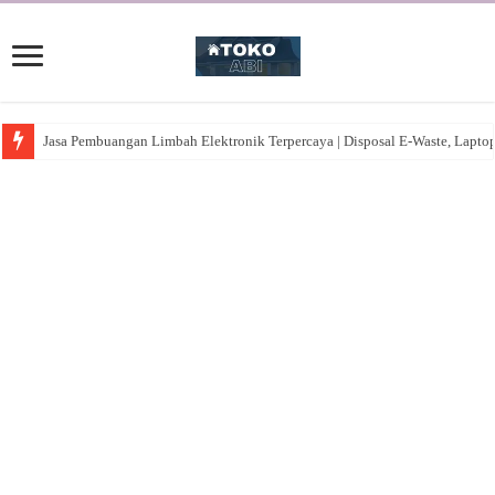
Jasa Pembuangan Limbah Elektronik Terpercaya | Disposal E-Waste, Lapto