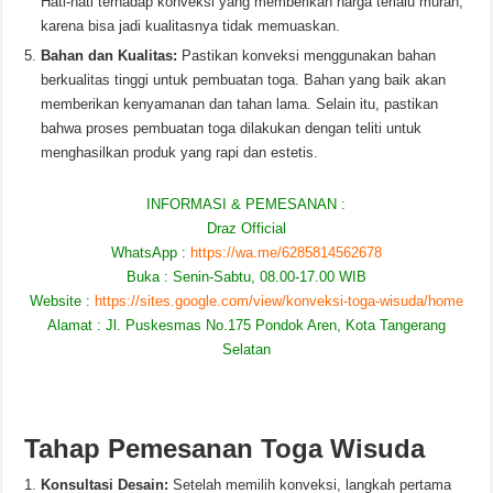
Hati-hati terhadap konveksi yang memberikan harga terlalu murah,
karena bisa jadi kualitasnya tidak memuaskan.
Bahan dan Kualitas:
Pastikan konveksi menggunakan bahan
berkualitas tinggi untuk pembuatan toga. Bahan yang baik akan
memberikan kenyamanan dan tahan lama. Selain itu, pastikan
bahwa proses pembuatan toga dilakukan dengan teliti untuk
menghasilkan produk yang rapi dan estetis.
INFORMASI & PEMESANAN :
Draz Official
WhatsApp :
https://wa.me/6285814562678
Buka : Senin-Sabtu, 08.00-17.00 WIB
Website :
https://sites.google.com/view/konveksi-toga-wisuda/home
Alamat : Jl. Puskesmas No.175 Pondok Aren, Kota Tangerang
Selatan
Tahap Pemesanan Toga Wisuda
Konsultasi Desain:
Setelah memilih konveksi, langkah pertama