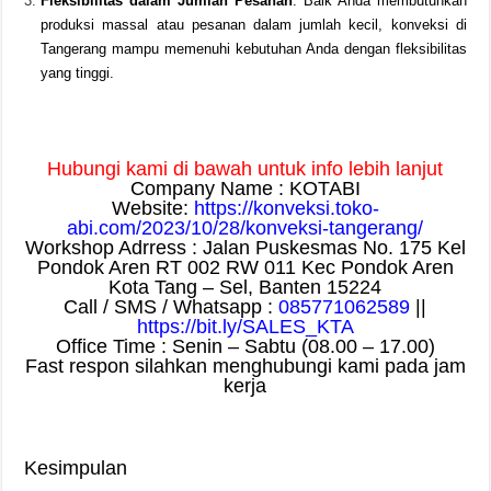
Fleksibilitas dalam Jumlah Pesanan
: Baik Anda membutuhkan
produksi massal atau pesanan dalam jumlah kecil, konveksi di
Tangerang mampu memenuhi kebutuhan Anda dengan fleksibilitas
yang tinggi.
Hubungi kami di bawah untuk info lebih lanjut
Company Name : KOTABI
Website:
https://konveksi.toko-
abi.com/2023/10/28/konveksi-tangerang/
Workshop Adrress : Jalan Puskesmas No. 175 Kel
Pondok Aren RT 002 RW 011 Kec Pondok Aren
Kota Tang – Sel, Banten 15224
Call / SMS / Whatsapp :
085771062589
||
https://bit.ly/SALES_KTA
Office Time : Senin – Sabtu (08.00 – 17.00)
Fast respon silahkan menghubungi kami pada jam
kerja
Kesimpulan