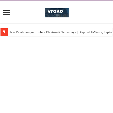
Jasa Pembuangan Limbah Elektronik Terpercaya | Disposal E-Waste, Lapto