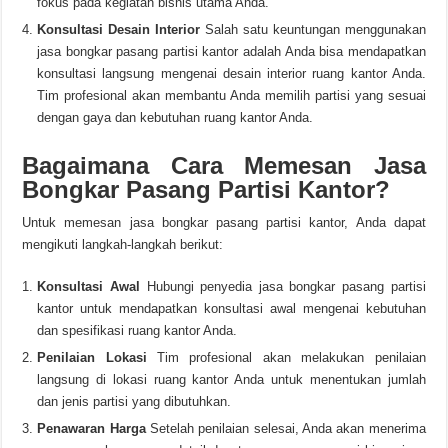
fokus pada kegiatan bisnis utama Anda.
Konsultasi Desain Interior
Salah satu keuntungan menggunakan
jasa bongkar pasang partisi kantor adalah Anda bisa mendapatkan
konsultasi langsung mengenai desain interior ruang kantor Anda.
Tim profesional akan membantu Anda memilih partisi yang sesuai
dengan gaya dan kebutuhan ruang kantor Anda.
Bagaimana Cara Memesan Jasa
Bongkar Pasang Partisi Kantor?
Untuk memesan jasa bongkar pasang partisi kantor, Anda dapat
mengikuti langkah-langkah berikut:
Konsultasi Awal
Hubungi penyedia jasa bongkar pasang partisi
kantor untuk mendapatkan konsultasi awal mengenai kebutuhan
dan spesifikasi ruang kantor Anda.
Penilaian Lokasi
Tim profesional akan melakukan penilaian
langsung di lokasi ruang kantor Anda untuk menentukan jumlah
dan jenis partisi yang dibutuhkan.
Penawaran Harga
Setelah penilaian selesai, Anda akan menerima