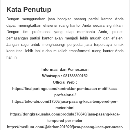
Kata Penutup
Dengan menggunakan jasa bongkar pasang partisi kantor, Anda
dapat meningkatkan efisiensi ruang kantor Anda secara signifikan.
Dengan tim profesional yang siap membantu Anda, proses
pemasangan partisi kantor akan menjadi lebih mudah dan efisien.
Jangan ragu untuk menghubungi penyedia jasa terpercaya untuk
konsultasi lebih lanjut dan mulailah transformasi ruang kantor Anda
hari ini!
Informasi dan Pemesanan
Whatsapp :
081388800152
Official Web :
https://finalpartings.com/kontraktor-pembuatan-motif-kaca-
profesional/
https://toko-abi.com/17506/jasa-pasang-kaca-tempered-per-
meter.html
https://dongkrakusaha.com/produk/376849/jasa-pasang-kaca-
tempered-per-meter
https://medium.com/@farhan201920/jasa-pasang-kaca-per-meter-