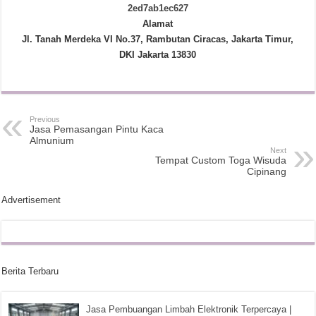
2ed7ab1ec627
Alamat
Jl. Tanah Merdeka VI No.37, Rambutan Ciracas, Jakarta Timur,
DKI Jakarta 13830
Previous
Jasa Pemasangan Pintu Kaca
Almunium
Next
Tempat Custom Toga Wisuda
Cipinang
Advertisement
Berita Terbaru
Jasa Pembuangan Limbah Elektronik Terpercaya |