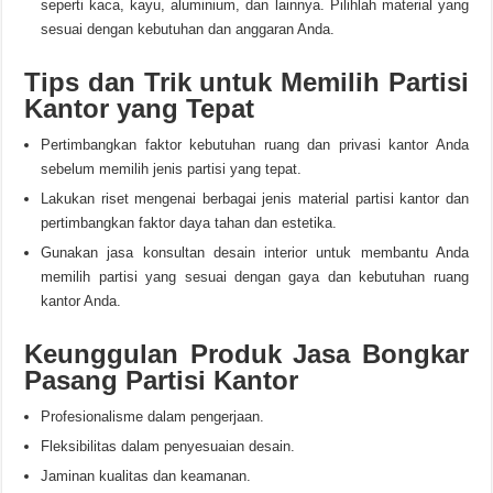
seperti kaca, kayu, aluminium, dan lainnya. Pilihlah material yang
sesuai dengan kebutuhan dan anggaran Anda.
Tips dan Trik untuk Memilih Partisi
Kantor yang Tepat
Pertimbangkan faktor kebutuhan ruang dan privasi kantor Anda
sebelum memilih jenis partisi yang tepat.
Lakukan riset mengenai berbagai jenis material partisi kantor dan
pertimbangkan faktor daya tahan dan estetika.
Gunakan jasa konsultan desain interior untuk membantu Anda
memilih partisi yang sesuai dengan gaya dan kebutuhan ruang
kantor Anda.
Keunggulan Produk Jasa Bongkar
Pasang Partisi Kantor
Profesionalisme dalam pengerjaan.
Fleksibilitas dalam penyesuaian desain.
Jaminan kualitas dan keamanan.