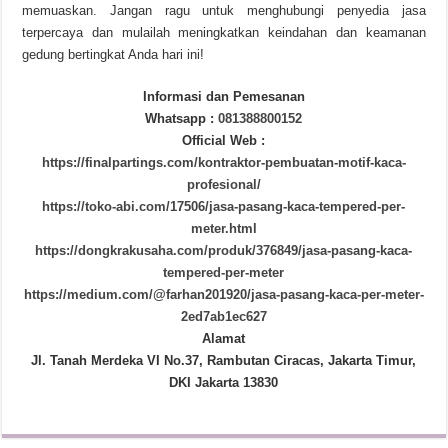
memuaskan. Jangan ragu untuk menghubungi penyedia jasa
terpercaya dan mulailah meningkatkan keindahan dan keamanan
gedung bertingkat Anda hari ini!
Informasi dan Pemesanan
Whatsapp :
081388800152
Official Web :
https://finalpartings.com/kontraktor-pembuatan-motif-kaca-
profesional/
https://toko-abi.com/17506/jasa-pasang-kaca-tempered-per-
meter.html
https://dongkrakusaha.com/produk/376849/jasa-pasang-kaca-
tempered-per-meter
https://medium.com/@farhan201920/jasa-pasang-kaca-per-meter-
2ed7ab1ec627
Alamat
Jl. Tanah Merdeka VI No.37, Rambutan Ciracas, Jakarta Timur,
DKI Jakarta 13830