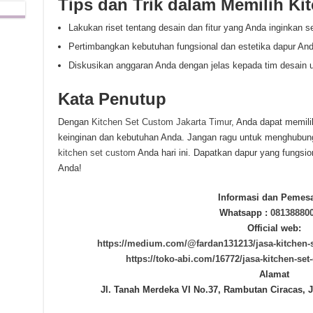
Tips dan Trik dalam Memilih Ki
Lakukan riset tentang desain dan fitur yang Anda inginkan 
Pertimbangkan kebutuhan fungsional dan estetika dapur And
Diskusikan anggaran Anda dengan jelas kepada tim desain 
Kata Penutup
Dengan
Kitchen Set Custom Jakarta Timur
, Anda dapat memili
keinginan dan kebutuhan Anda. Jangan ragu untuk menghubun
kitchen set custom
Anda hari ini. Dapatkan dapur yang fungsion
Anda!
Informasi dan Pemes
Whatsapp :
08138880
Official web:
https://medium.com/@fardan131213/jasa-kitchen-
https://toko-abi.com/16772/jasa-kitchen-set
Alamat
Jl. Tanah Merdeka VI No.37, Rambutan Ciracas, J