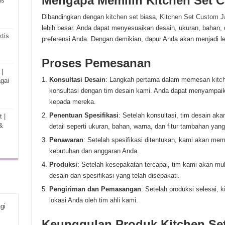
Mengapa Memilih Kitchen Set C
is
Dibandingkan dengan
kitchen set
biasa,
Kitchen Set Custom J
lebih besar. Anda dapat menyesuaikan desain, ukuran, bahan, 
tis
preferensi Anda. Dengan demikian, dapur Anda akan menjadi lebi
Proses Pemesanan
|
Konsultasi Desain
: Langkah pertama dalam memesan
kitc
gai
konsultasi dengan tim desain kami. Anda dapat menyampaika
kepada mereka.
Penentuan Spesifikasi
: Setelah konsultasi, tim desain a
 |
&
detail seperti ukuran, bahan, warna, dan fitur tambahan yang
Penawaran
: Setelah spesifikasi ditentukan, kami akan m
kebutuhan dan anggaran Anda.
Produksi
: Setelah kesepakatan tercapai, tim kami akan m
desain dan spesifikasi yang telah disepakati.
Pengiriman dan Pemasangan
: Setelah produksi selesai,
k
lokasi Anda oleh tim ahli kami.
gi
Keunggulan Produk Kitchen Set