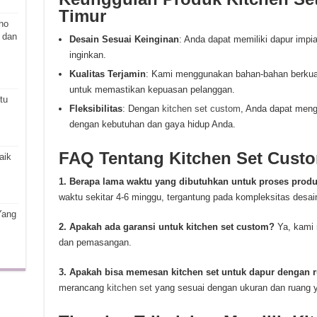
Timur
ho
 dan
Desain Sesuai Keinginan
: Anda dapat memiliki dapur imp
inginkan.
Kualitas Terjamin
: Kami menggunakan bahan-bahan berkualit
untuk memastikan kepuasan pelanggan.
tu
Fleksibilitas
: Dengan
kitchen set custom
, Anda dapat meng
dengan kebutuhan dan gaya hidup Anda.
FAQ Tentang Kitchen Set Cust
aik
1. Berapa lama waktu yang dibutuhkan untuk proses produ
waktu sekitar 4-6 minggu, tergantung pada kompleksitas desa
Yang
2. Apakah ada garansi untuk kitchen set custom?
Ya, kami 
dan pemasangan.
3. Apakah bisa memesan kitchen set untuk dapur dengan r
merancang
kitchen set
yang sesuai dengan ukuran dan ruang ya