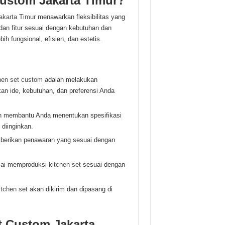
ustom Jakarta Timur?
akarta Timur
menawarkan fleksibilitas yang
dan fitur sesuai dengan kebutuhan dan
h fungsional, efisien, dan estetis.
hen set custom
adalah melakukan
n ide, kebutuhan, dan preferensi Anda
kan membantu Anda menentukan spesifikasi
 diinginkan.
emberikan penawaran yang sesuai dengan
ulai memproduksi
kitchen set
sesuai dengan
itchen set
akan dikirim dan dipasang di
 Custom Jakarta