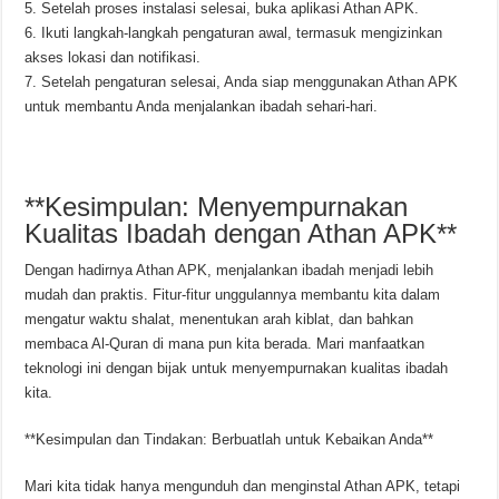
5. Setelah proses instalasi selesai, buka aplikasi Athan APK.
6. Ikuti langkah-langkah pengaturan awal, termasuk mengizinkan
akses lokasi dan notifikasi.
7. Setelah pengaturan selesai, Anda siap menggunakan Athan APK
untuk membantu Anda menjalankan ibadah sehari-hari.
**Kesimpulan: Menyempurnakan
Kualitas Ibadah dengan Athan APK**
Dengan hadirnya Athan APK, menjalankan ibadah menjadi lebih
mudah dan praktis. Fitur-fitur unggulannya membantu kita dalam
mengatur waktu shalat, menentukan arah kiblat, dan bahkan
membaca Al-Quran di mana pun kita berada. Mari manfaatkan
teknologi ini dengan bijak untuk menyempurnakan kualitas ibadah
kita.
**Kesimpulan dan Tindakan: Berbuatlah untuk Kebaikan Anda**
Mari kita tidak hanya mengunduh dan menginstal Athan APK, tetapi