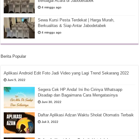
Berbagai Acara di Jabodetabek
4 minggu ago
Sewa Kursi Pesta Terdekat | Harga Murah,
Berkualitas & Siap Antar Jabodetabek
4 minggu ago
Berita Popular
Aplikasi Android Edit Foto Jadi Video yang Lagi Trend Sekarang 2022
Juni 5, 2022
Segera Cek HP Anda! Ini lho Cirinya Whatsapp
Disadap dan Bagaimana Cara Mengatasinya
Juni 30, 2022
Daftar Aplikasi Adzan Waktu Sholat Otomatis Terbaik
Juli 3, 2022