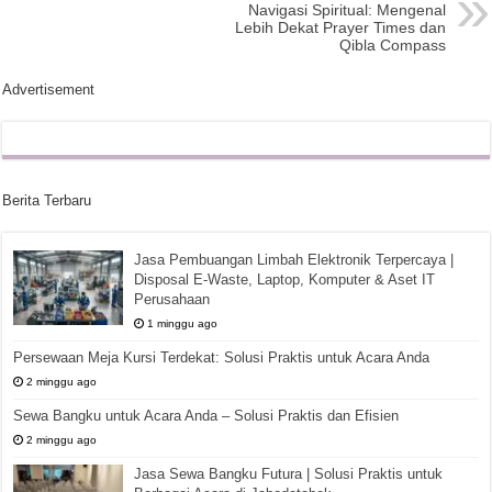
Navigasi Spiritual: Mengenal
Lebih Dekat Prayer Times dan
Qibla Compass
Advertisement
Berita Terbaru
Jasa Pembuangan Limbah Elektronik Terpercaya |
Disposal E-Waste, Laptop, Komputer & Aset IT
Perusahaan
1 minggu ago
Persewaan Meja Kursi Terdekat: Solusi Praktis untuk Acara Anda
2 minggu ago
Sewa Bangku untuk Acara Anda – Solusi Praktis dan Efisien
2 minggu ago
Jasa Sewa Bangku Futura | Solusi Praktis untuk