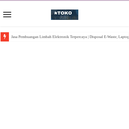
Jasa Pembuangan Limbah Elektronik Terpercaya | Disposal E-Waste, Lapto