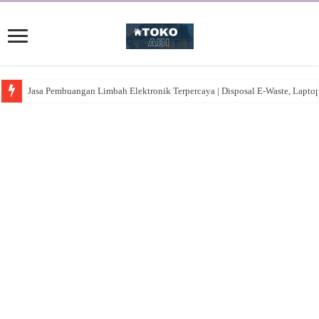
Jasa Pembuangan Limbah Elektronik Terpercaya | Disposal E-Waste, Lapto