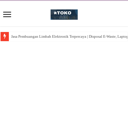
Jasa Pembuangan Limbah Elektronik Terpercaya | Disposal E-Waste, Lapto