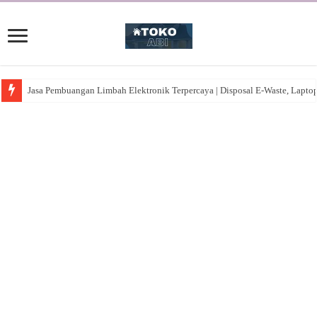
Jasa Pembuangan Limbah Elektronik Terpercaya | Disposal E-Waste, Lapto