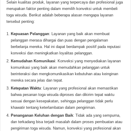
Selain kualitas produk, layanan yang terpercaya dan profesional juga
merupakan faktor penting dalam memilih konveksi untuk membeli
toga wisuda. Berikut adalah beberapa alasan mengapa layanan
tersebut penting:
Kepuasan Pelanggan
: Layanan yang baik akan membuat
pelanggan merasa dihargai dan puas dengan pengalaman
berbelanja mereka. Hal ini dapat berdampak positif pada reputasi
konveksi dan meningkatkan loyalitas pelanggan.
Kemudahan Komunikasi
: Konveksi yang menyediakan layanan
komunikasi yang baik akan memudahkan pelanggan untuk
berinteraksi dan mengkomunikasikan kebutuhan atau keinginan
mereka secara jelas dan tepat.
Ketepatan Waktu
: Layanan yang profesional akan memastikan
bahwa pesanan toga wisuda diproses dan dikirim tepat waktu
sesuai dengan kesepakatan, sehingga pelanggan tidak perlu
khawatir tentang keterlambatan dalam pengiriman.
Penanganan Keluhan dengan Baik
: Tidak ada yang sempurna,
dan terkadang bisa terjadi masalah dalam proses pembuatan atau
pengiriman toga wisuda. Namun, konveksi yang profesional akan