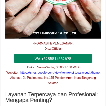
INFORMASI & PEMESANAN :
Draz Official
WA +6285814562678
Buka : Senin-Sabtu, 08.00-17.00 WIB
Website :
https://sites.google.com/view/konveksi-toga-wisuda/home
Alamat : Jl. Puskesmas No.175 Pondok Aren, Kota Tangerang
Selatan
Layanan Terpercaya dan Profesional:
Mengapa Penting?