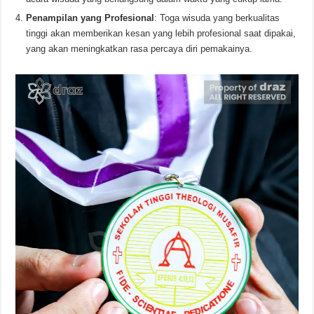
Penampilan yang Profesional
: Toga wisuda yang berkualitas
tinggi akan memberikan kesan yang lebih profesional saat dipakai,
yang akan meningkatkan rasa percaya diri pemakainya.