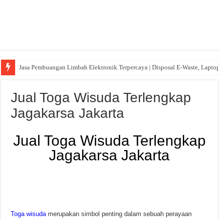
Jasa Pembuangan Limbah Elektronik Terpercaya | Disposal E-Waste, Lapto
Jual Toga Wisuda Terlengkap
Jagakarsa Jakarta
Jual Toga Wisuda Terlengkap
Jagakarsa Jakarta
Toga wisuda
merupakan simbol penting dalam sebuah perayaan