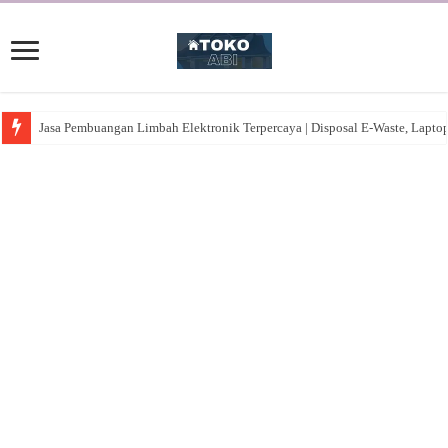
Jasa Pembuangan Limbah Elektronik Terpercaya | Disposal E-Waste, Lapto