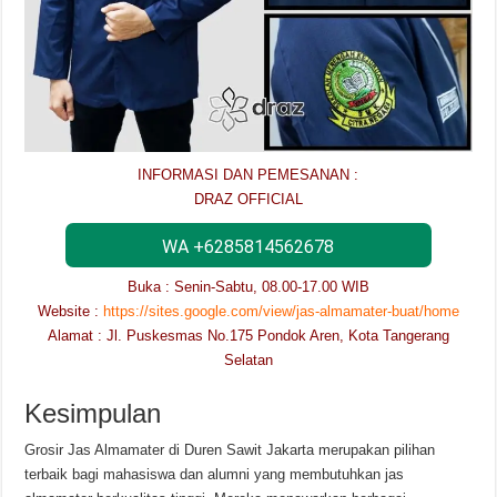
INFORMASI DAN PEMESANAN :
DRAZ OFFICIAL
WA +6285814562678
Buka : Senin-Sabtu, 08.00-17.00 WIB
Website :
https://sites.google.com/view/jas-almamater-buat/home
Alamat : Jl. Puskesmas No.175 Pondok Aren, Kota Tangerang
Selatan
Kesimpulan
Grosir Jas Almamater di Duren Sawit Jakarta merupakan pilihan
terbaik bagi mahasiswa dan alumni yang membutuhkan jas