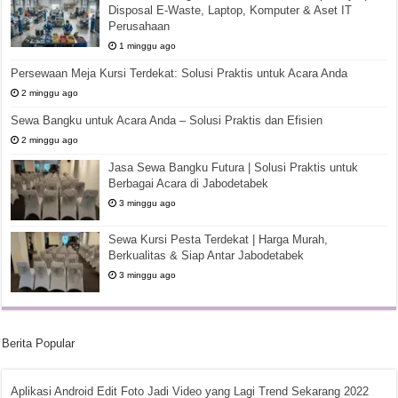
Disposal E-Waste, Laptop, Komputer & Aset IT
Perusahaan
1 minggu ago
Persewaan Meja Kursi Terdekat: Solusi Praktis untuk Acara Anda
2 minggu ago
Sewa Bangku untuk Acara Anda – Solusi Praktis dan Efisien
2 minggu ago
Jasa Sewa Bangku Futura | Solusi Praktis untuk
Berbagai Acara di Jabodetabek
3 minggu ago
Sewa Kursi Pesta Terdekat | Harga Murah,
Berkualitas & Siap Antar Jabodetabek
3 minggu ago
Berita Popular
Aplikasi Android Edit Foto Jadi Video yang Lagi Trend Sekarang 2022