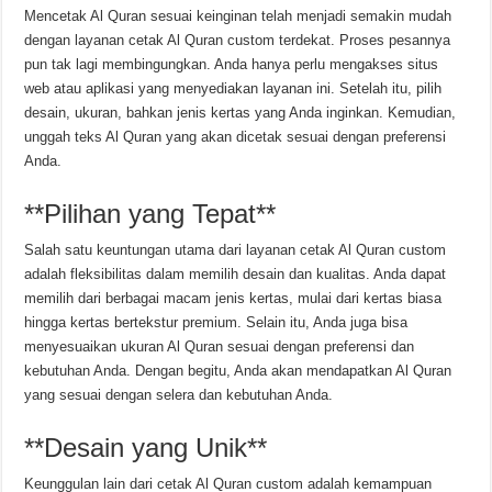
Mencetak Al Quran sesuai keinginan telah menjadi semakin mudah
dengan layanan cetak Al Quran custom terdekat. Proses pesannya
pun tak lagi membingungkan. Anda hanya perlu mengakses situs
web atau aplikasi yang menyediakan layanan ini. Setelah itu, pilih
desain, ukuran, bahkan jenis kertas yang Anda inginkan. Kemudian,
unggah teks Al Quran yang akan dicetak sesuai dengan preferensi
Anda.
**Pilihan yang Tepat**
Salah satu keuntungan utama dari layanan cetak Al Quran custom
adalah fleksibilitas dalam memilih desain dan kualitas. Anda dapat
memilih dari berbagai macam jenis kertas, mulai dari kertas biasa
hingga kertas bertekstur premium. Selain itu, Anda juga bisa
menyesuaikan ukuran Al Quran sesuai dengan preferensi dan
kebutuhan Anda. Dengan begitu, Anda akan mendapatkan Al Quran
yang sesuai dengan selera dan kebutuhan Anda.
**Desain yang Unik**
Keunggulan lain dari cetak Al Quran custom adalah kemampuan