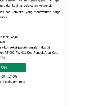
eksi sebelumnya dari pelanggan. Ini dapat
ya dan kualitas pelayanan konveksi.
dan cari konveksi yang menawarkan harga
litas.
 lebih lanjut
ABI
sa-konveksi-jas-almamater-jakarta/
ren RT 002 RW 011 Kec Pondok Aren Kota
5224
2589
8.00 – 17.00)
ami pada jam kerja