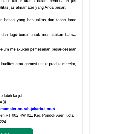
enjadi faktor utama dalam pembuatan jas
alitas jas almamater yang Anda pesan:
n bahan yang berkualitas dan tahan lama
ng, dan logo bordir untuk memastikan bahwa
ebelum melakukan pemesanan besar-besaran
kualitas atau garansi untuk produk mereka,
 lebih lanjut
ABI
lmamater-murah-jakarta-timur/
ren RT 002 RW 011 Kec Pondok Aren Kota
5224