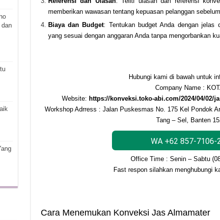
Referensi dan Ulasan
: Teliti ulasan dan referensi konv
memberikan wawasan tentang kepuasan pelanggan sebelumn
ho
Biaya dan Budget
: Tentukan budget Anda dengan jelas 
 dan
yang sesuai dengan anggaran Anda tanpa mengorbankan kua
tu
Hubungi kami di bawah untuk info
Company Name : KOT
Website:
https://konveksi.toko-abi.com/2024/04/02/ja
aik
Workshop Adrress : Jalan Puskesmas No. 175 Kel Pondok A
Tang – Sel, Banten 1
WA +62 857-7106-
Yang
Office Time : Senin – Sabtu (0
Fast respon silahkan menghubungi k
Cara Menemukan Konveksi Jas Almamater