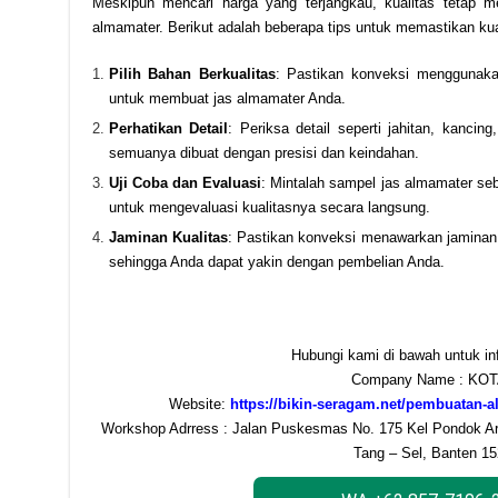
Meskipun mencari harga yang terjangkau, kualitas tetap m
almamater. Berikut adalah beberapa tips untuk memastikan ku
Pilih Bahan Berkualitas
: Pastikan konveksi menggunaka
untuk membuat jas almamater Anda.
Perhatikan Detail
: Periksa detail seperti jahitan, kanci
semuanya dibuat dengan presisi dan keindahan.
Uji Coba dan Evaluasi
: Mintalah sampel jas almamater s
untuk mengevaluasi kualitasnya secara langsung.
Jaminan Kualitas
: Pastikan konveksi menawarkan jaminan 
sehingga Anda dapat yakin dengan pembelian Anda.
Hubungi kami di bawah untuk info
Company Name : KOT
Website:
https://bikin-seragam.net/pembuatan-a
Workshop Adrress : Jalan Puskesmas No. 175 Kel Pondok A
Tang – Sel, Banten 1