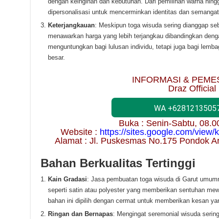
dengan keinginan dan kebutuhan. Dari pemilihan warna hingga
dipersonalisasi untuk mencerminkan identitas dan semangat da
Keterjangkauan
: Meskipun toga wisuda sering dianggap se
menawarkan harga yang lebih terjangkau dibandingkan dengan
menguntungkan bagi lulusan individu, tetapi juga bagi lem
besar.
INFORMASI & PEME
Draz Official
WA +6281213505
Buka : Senin-Sabtu, 08.
Website :
https://sites.google.com/view
Alamat : Jl. Puskesmas No.175 Pondok A
Bahan Berkualitas Tertinggi
Kain Gradasi
: Jasa pembuatan toga wisuda di Garut umumn
seperti satin atau polyester yang memberikan sentuhan m
bahan ini dipilih dengan cermat untuk memberikan kesan ya
Ringan dan Bernapas
: Mengingat seremonial wisuda serin