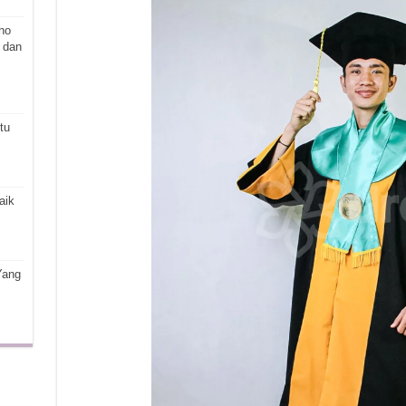
ho
 dan
tu
aik
Yang