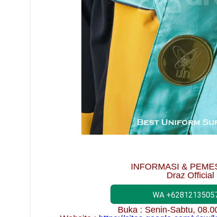
INFORMASI & PEME
Draz Official
WA +6281213505
Buka : Senin-Sabtu, 08.