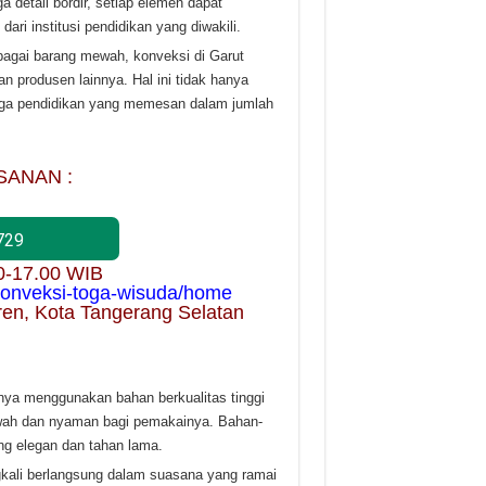
 detail bordir, setiap elemen dapat
ri institusi pendidikan yang diwakili.
bagai barang mewah, konveksi di Garut
 produsen lainnya. Hal ini tidak hanya
baga pendidikan yang memesan dalam jumlah
SANAN :
729
00-17.00 WIB
/konveksi-toga-wisuda/home
ren, Kota Tangerang Selatan
ya menggunakan bahan berkualitas tinggi
ewah dan nyaman bagi pemakainya. Bahan-
ng elegan dan tahan lama.
gkali berlangsung dalam suasana yang ramai