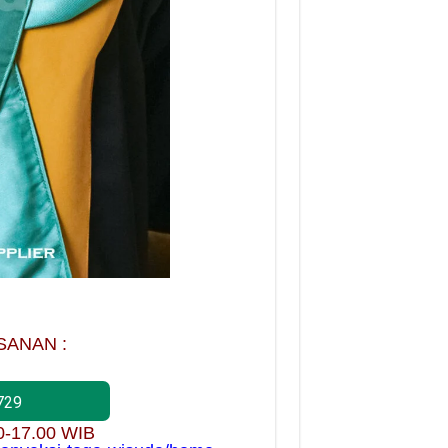
SANAN :
729
00-17.00 WIB