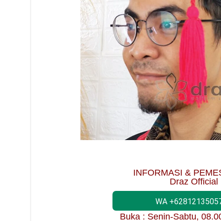
INFORMASI & PEME
Draz Official
WA +6281213505
Buka : Senin-Sabtu, 08.