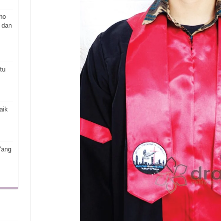
ho
 dan
tu
aik
Yang