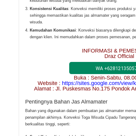
kebutuhan wisuda yang melibatkan banyak orang.
Konsistensi Kualitas
: Konveksi memiliki proses produksi ya
sehingga memastikan kualitas jas almamater yang seragam 
wisuda.
Kemudahan Komunikasi
: Konveksi biasanya dilengkapi de
dengan klien. Ini memudahkan dalam proses pemesanan, pe
INFORMASI & PEME
Draz Official
WA +6281213505
Buka : Senin-Sabtu, 08.
Website :
https://sites.google.com/view
Alamat : Jl. Puskesmas No.175 Pondok A
Pentingnya Bahan Jas Almamater
Bahan yang digunakan dalam pembuatan jas almamater memai
penampilan akhirnya. Konveksi Toga Wisuda Cipadu Tangerang
berkualitas tinggi, seperti: