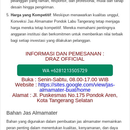
pelanggan yang ramah, responsif, dan profesional, mulai dari tahap
desain hingga pengiriman.
Harga yang Kompetitif
: Meskipun menawarkan kualitas unggul,
Konveksi Jas Almamater Pondok Labu Tangerang tetap menjaga
harga mereka tetap kompetitif. Mereka memahami pentingnya
anggaran institusi dan berkomitmen untuk memberikan nilai terbaik
bagi setiap investasi yang dilakukan pelanggan.
INFORMASI DAN PEMESANAN :
DRAZ OFFICIAL
WA +6281213505729
Buka : Senin-Sabtu, 08.00-17.00 WIB
Website :
https://sites.google.com/view/jas-
almamater-buat/home
Alamat : Jl. Puskesmas No.175 Pondok Aren,
Kota Tangerang Selatan
Bahan Jas Almamater
Bahan yang digunakan dalam pembuatan jas almamater memainkan
peran penting dalam menentukan kualitas, kenyamanan, dan daya