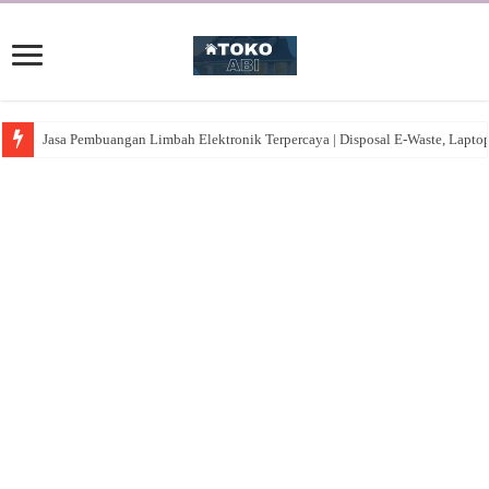
Jasa Pembuangan Limbah Elektronik Terpercaya | Disposal E-Waste, Lapto