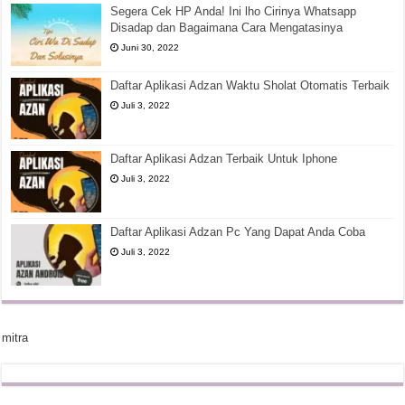
Segera Cek HP Anda! Ini lho Cirinya Whatsapp
Disadap dan Bagaimana Cara Mengatasinya
Juni 30, 2022
Daftar Aplikasi Adzan Waktu Sholat Otomatis Terbaik
Juli 3, 2022
Daftar Aplikasi Adzan Terbaik Untuk Iphone
Juli 3, 2022
Daftar Aplikasi Adzan Pc Yang Dapat Anda Coba
Juli 3, 2022
mitra