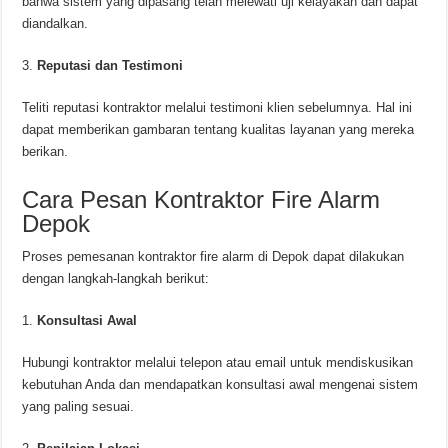
bahwa sistem yang dipasang telah melewati uji kelayakan dan dapat
diandalkan.
Reputasi dan Testimoni
Teliti reputasi kontraktor melalui testimoni klien sebelumnya. Hal ini
dapat memberikan gambaran tentang kualitas layanan yang mereka
berikan.
Cara Pesan Kontraktor Fire Alarm
Depok
Proses pemesanan kontraktor fire alarm di Depok dapat dilakukan
dengan langkah-langkah berikut:
Konsultasi Awal
Hubungi kontraktor melalui telepon atau email untuk mendiskusikan
kebutuhan Anda dan mendapatkan konsultasi awal mengenai sistem
yang paling sesuai.