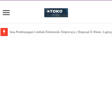
Jasa Pembuangan Limbah Elektronik Terpercaya | Disposal E-Waste, Lapto