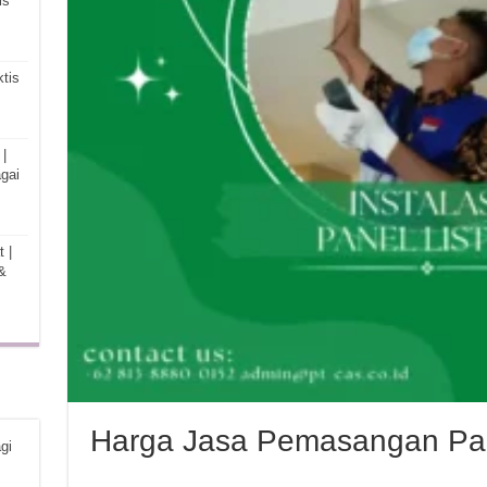
is
tis
|
gai
 |
&
Harga Jasa Pemasangan Pane
gi