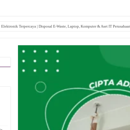
lektronik Terpercaya | Disposal E-Waste, Laptop, Komputer & Aset IT Perusahaa
,