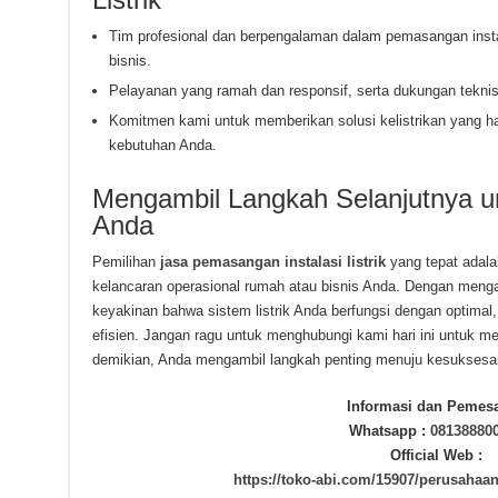
Tim profesional dan berpengalaman dalam pemasangan instala
bisnis.
Pelayanan yang ramah dan responsif, serta dukungan teknis y
Komitmen kami untuk memberikan solusi kelistrikan yang h
kebutuhan Anda.
Mengambil Langkah Selanjutnya un
Anda
Pemilihan
jasa pemasangan instalasi listrik
yang tepat adala
kelancaran operasional rumah atau bisnis Anda. Dengan mengam
keyakinan bahwa sistem listrik Anda berfungsi dengan optima
efisien. Jangan ragu untuk menghubungi kami hari ini untuk
demikian, Anda mengambil langkah penting menuju kesuksesan l
Informasi dan Pemes
Whatsapp :
08138880
Official Web :
https://toko-abi.com/15907/perusahaan-i