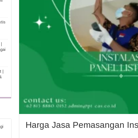
is
tis
|
gai
 |
&
Harga Jasa Pemasangan Insta
gi