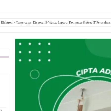
lektronik Terpercaya | Disposal E-Waste, Laptop, Komputer & Aset IT Perusahaa
,