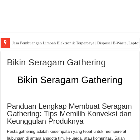
Jasa Pembuangan Limbah Elektronik Terpercaya | Disposal E-Waste, Lapto
Bikin Seragam Gathering
Bikin Seragam Gathering
Panduan Lengkap Membuat Seragam
Gathering: Tips Memilih Konveksi dan
Keunggulan Produknya
Pesta gathering adalah kesempatan yang tepat untuk mempererat
hubungan di antara anggota tim, keluarga, atau komunitas. Salah