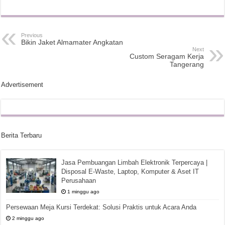
Previous
Bikin Jaket Almamater Angkatan
Next
Custom Seragam Kerja
Tangerang
Advertisement
Berita Terbaru
Jasa Pembuangan Limbah Elektronik Terpercaya |
Disposal E-Waste, Laptop, Komputer & Aset IT
Perusahaan
1 minggu ago
Persewaan Meja Kursi Terdekat: Solusi Praktis untuk Acara Anda
2 minggu ago