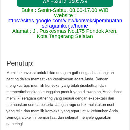
WA +6281213505729
Buka : Senin-Sabtu, 08.00-17.00 WIB
Website :
https://sites.google.com/view/konveksipembuatan
seragamkerja/home
Alamat : Jl. Puskesmas No.175 Pondok Aren,
Kota Tangerang Selatan
Penutup:
Memilih konveksi untuk bikin seragam gathering adalah langkah
penting dalam memastikan kesuksesan acara Anda. Dengan
mengikuti tips memilih konveksi yang telah disebutkan dan
mempertimbangkan keunggulan produk yang ditawarkan, Anda dapat
memiliki seragam gathering yang sesuai dengan ekspektasi dan
memuaskan semua peserta. Jangan ragu untuk melakukan riset
yang teliti dan memilih konveksi yang tepat untuk kebutuhan Anda.
Semoga artikel ini bermanfaat dan selamat menyelenggarakan
gathering!