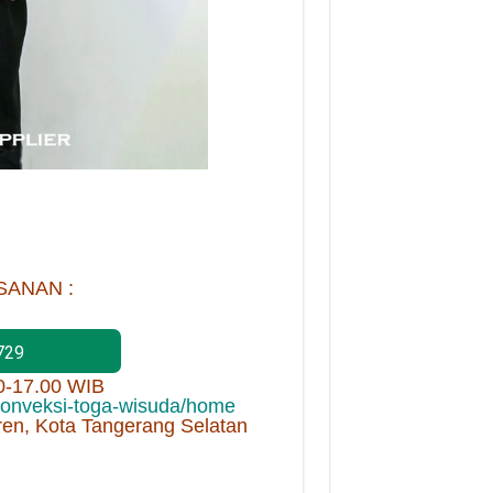
SANAN :
729
00-17.00 WIB
/konveksi-toga-wisuda/home
ren, Kota Tangerang Selatan