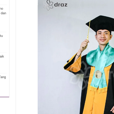
ho
 dan
tu
aik
Yang