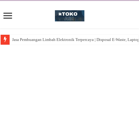
Jasa Pembuangan Limbah Elektronik Terpercaya | Disposal E-Waste, Lapto