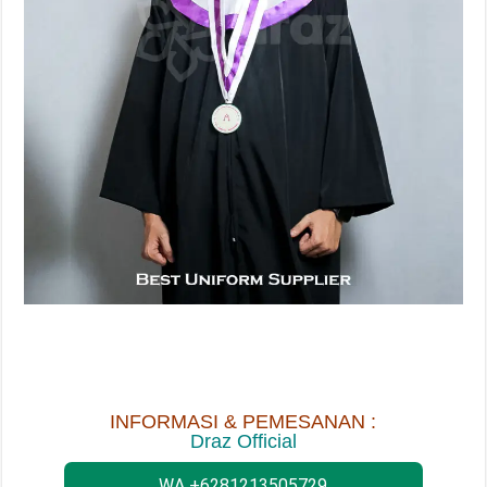
INFORMASI & PEMESANAN :
Draz Official
WA +6281213505729