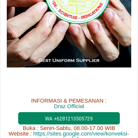
INFORMASI & PEMESANAN :
Draz Official
WA +6281213505729
Buka : Senin-Sabtu, 08.00-17.00 WIB
Website :
https://sites.google.com/view/konveksi-