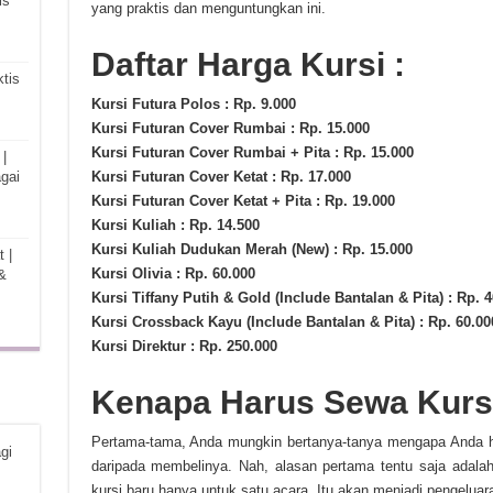
is
yang praktis dan menguntungkan ini.
Daftar Harga Kursi :
tis
Kursi Futura Polos : Rp. 9.000
Kursi Futuran Cover Rumbai : Rp. 15.000
Kursi Futuran Cover Rumbai + Pita : Rp. 15.000
|
gai
Kursi Futuran Cover Ketat : Rp. 17.000
Kursi Futuran Cover Ketat + Pita : Rp. 19.000
Kursi Kuliah : Rp. 14.500
Kursi Kuliah Dudukan Merah (New) : Rp. 15.000
 |
Kursi Olivia : Rp. 60.000
&
Kursi Tiffany Putih & Gold (Include Bantalan & Pita) : Rp. 
Kursi Crossback Kayu (Include Bantalan & Pita) : Rp. 60.00
Kursi Direktur : Rp. 250.000
Kenapa Harus Sewa Kursi
Pertama-tama, Anda mungkin bertanya-tanya mengapa Anda h
gi
daripada membelinya. Nah, alasan pertama tentu saja adala
kursi baru hanya untuk satu acara. Itu akan menjadi pengeluar