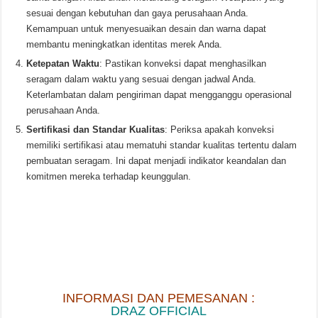
sesuai dengan kebutuhan dan gaya perusahaan Anda.
Kemampuan untuk menyesuaikan desain dan warna dapat
membantu meningkatkan identitas merek Anda.
Ketepatan Waktu
: Pastikan konveksi dapat menghasilkan
seragam dalam waktu yang sesuai dengan jadwal Anda.
Keterlambatan dalam pengiriman dapat mengganggu operasional
perusahaan Anda.
Sertifikasi dan Standar Kualitas
: Periksa apakah konveksi
memiliki sertifikasi atau mematuhi standar kualitas tertentu dalam
pembuatan seragam. Ini dapat menjadi indikator keandalan dan
komitmen mereka terhadap keunggulan.
INFORMASI DAN PEMESANAN :
DRAZ OFFICIAL