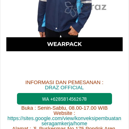
INFORMASI DAN PEMESANAN :
DRAZ OFFICIAL
WA +6285814562678
Buka : Senin-Sabtu, 08.00-17.00 WIB
Website :
https://sites.google.com/view/konveksipembuatan
seragamkerja/home
Alamat : Jl. Puskesmas No.175 Pondok Aren,