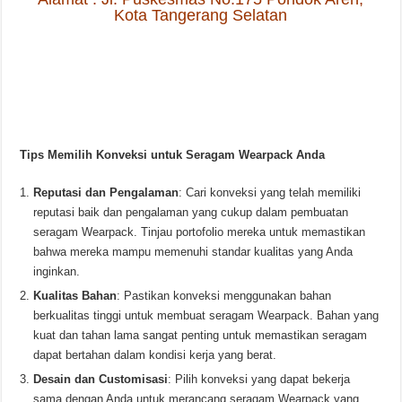
Kota Tangerang Selatan
Tips Memilih Konveksi untuk Seragam Wearpack Anda
Reputasi dan Pengalaman
: Cari konveksi yang telah memiliki
reputasi baik dan pengalaman yang cukup dalam pembuatan
seragam Wearpack. Tinjau portofolio mereka untuk memastikan
bahwa mereka mampu memenuhi standar kualitas yang Anda
inginkan.
Kualitas Bahan
: Pastikan konveksi menggunakan bahan
berkualitas tinggi untuk membuat seragam Wearpack. Bahan yang
kuat dan tahan lama sangat penting untuk memastikan seragam
dapat bertahan dalam kondisi kerja yang berat.
Desain dan Customisasi
: Pilih konveksi yang dapat bekerja
sama dengan Anda untuk merancang seragam Wearpack yang