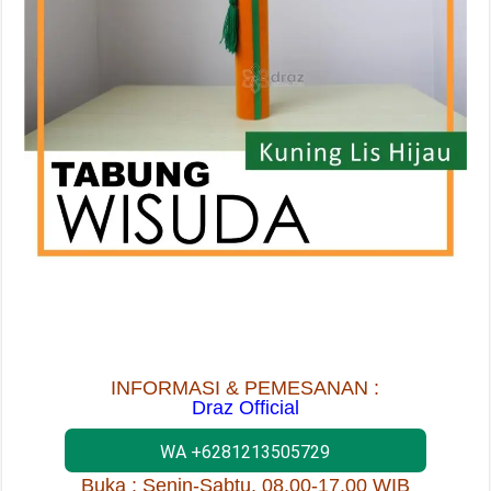
INFORMASI & PEMESANAN :
Draz Official
WA +6281213505729
Buka : Senin-Sabtu, 08.00-17.00 WIB