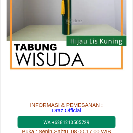
INFORMASI & PEMESANAN :
Draz Official
WA +6281213505729
Buka : Senin-Sabtu, 08.00-17.00 WIB