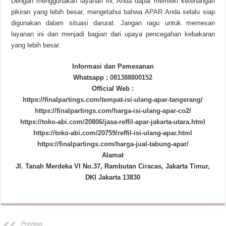
Dengan menggunakan layanan ini, Anda dapat memiliki ketenangan
pikiran yang lebih besar, mengetahui bahwa APAR Anda selalu siap
digunakan dalam situasi darurat. Jangan ragu untuk memesan
layanan ini dan menjadi bagian dari upaya pencegahan kebakaran
yang lebih besar.
Informasi dan Pemesanan
Whatsapp :
081388800152
Official Web :
https://finalpartings.com/tempat-isi-ulang-apar-tangerang/
https://finalpartings.com/harga-isi-ulang-apar-co2/
https://toko-abi.com/20806/jasa-reffil-apar-jakarta-utara.html
https://toko-abi.com/20759/reffil-isi-ulang-apar.html
https://finalpartings.com/harga-jual-tabung-apar/
Alamat
Jl. Tanah Merdeka VI No.37, Rambutan Ciracas, Jakarta Timur,
DKI Jakarta 13830
Previous