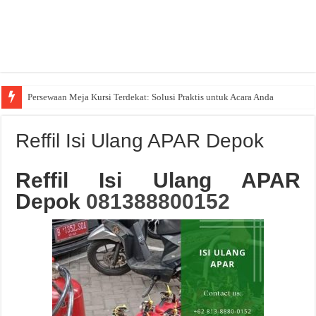
Persewaan Meja Kursi Terdekat: Solusi Praktis untuk Acara Anda
Reffil Isi Ulang APAR Depok
Reffil Isi Ulang APAR
Depok
081388800152