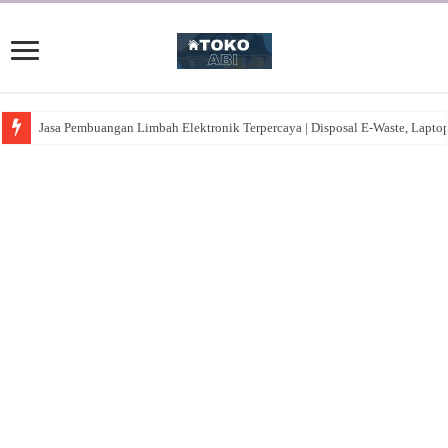
Jasa Pembuangan Limbah Elektronik Terpercaya | Disposal E-Waste, Lapto